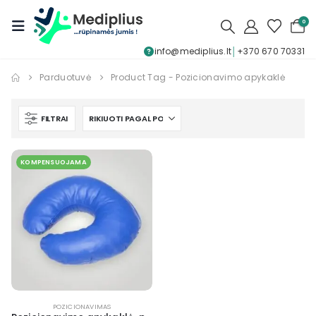
0
info@mediplius.lt
│
+370 670 70331
Parduotuvė
Product Tag -
Pozicionavimo apykaklė
FILTRAI
KOMPENSUOJAMA
POZICIONAVIMAS