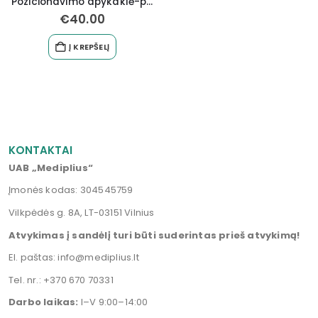
Pozicionavimo apykaklė-pagalvė
€
40.00
Į KREPŠELĮ
KONTAKTAI
UAB „Mediplius“
Įmonės kodas: 304545759
Vilkpėdės g. 8A, LT-03151 Vilnius
Atvykimas į sandėlį turi būti suderintas prieš atvykimą!
El. paštas:
info@mediplius.lt
Tel. nr.:
+370 670 70331
Darbo laikas:
I–V 9:00–14:00