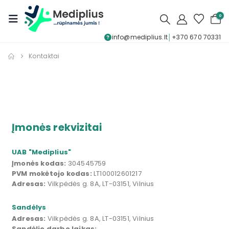
0
info@mediplius.lt
│
+370 670 70331
Kontaktai
Įmonės rekvizitai
UAB "Mediplius"
Įmonės kodas:
304545759
PVM mokėtojo kodas:
LT100012601217
Adresas:
Vilkpėdės g. 8A, LT-03151, Vilnius
Sandėlys
Adresas:
Vilkpėdės g. 8A, LT-03151, Vilnius
Sandėlio darbo laikas: