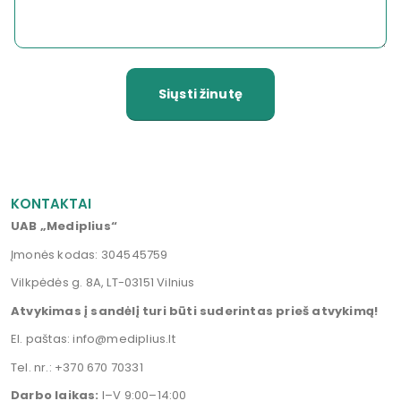
KONTAKTAI
UAB „Mediplius“
Įmonės kodas: 304545759
Vilkpėdės g. 8A, LT-03151 Vilnius
Atvykimas į sandėlį turi būti suderintas prieš atvykimą!
El. paštas:
info@mediplius.lt
Tel. nr.:
+370 670 70331
Darbo laikas:
I–V 9:00–14:00