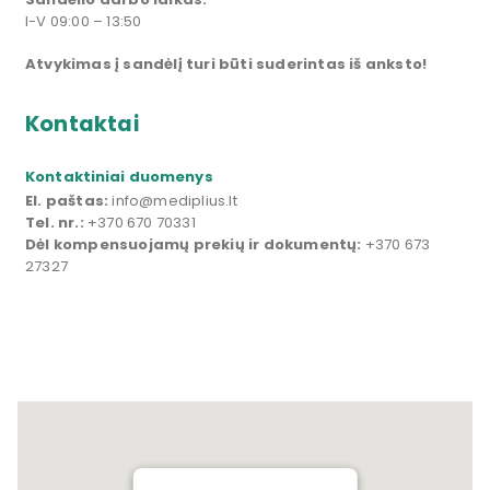
I-V 09:00 – 13:50
Atvykimas į sandėlį turi būti suderintas iš anksto!
Kontaktai
Kontaktiniai duomenys
El. paštas:
info@mediplius.lt
Tel. nr.:
+370 670 70331
Dėl kompensuojamų prekių ir dokumentų:
+370 673
27327