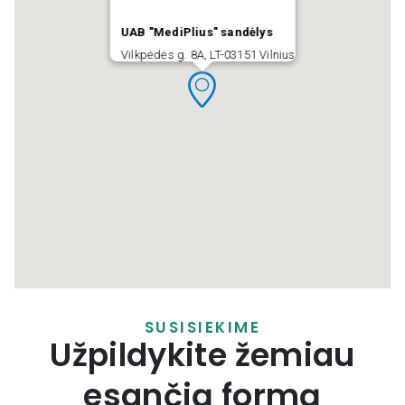
UAB "MediPlius" sandėlys
Vilkpėdės g. 8A, LT-03151 Vilnius
SUSISIEKIME
Užpildykite žemiau
esančią formą