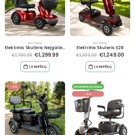
SKUTERIAI
SKUTERIAI
Elektrinis Skuteris Neįgaliesiems FL-05
Elektrinis Skuteris E28
€
1,299.99
€
1,249.00
€
1,700.00
€
1,350.00
Į KREPŠELĮ
Į KREPŠELĮ
-4%
KOMPENSUOJAMA
-8%