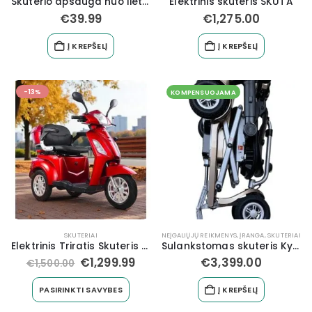
Skuterio apsauga nuo lietaus
Elektrinis skuteris SKUTA
€
39.99
€
1,275.00
Į KREPŠELĮ
Į KREPŠELĮ
-13%
KOMPENSUOJAMA
SKUTERIAI
NEĮGALIŲJŲ REIKMENYS, ĮRANGA
,
SKUTERIAI
Elektrinis Triratis Skuteris MS-03 EEC
Sulankstomas skuteris Kymco K-Lite
€
1,299.99
€
3,399.00
€
1,500.00
PASIRINKTI SAVYBES
Į KREPŠELĮ