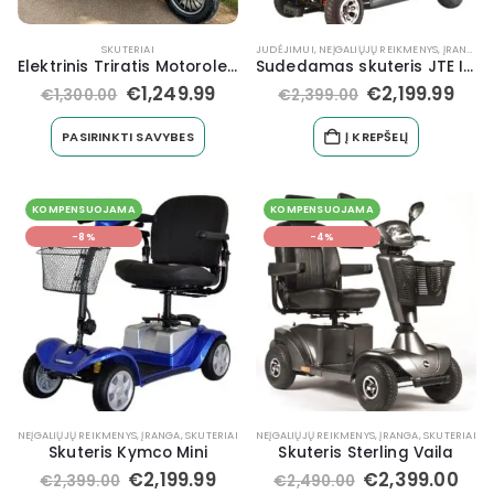
SKUTERIAI
JUDĖJIMUI
,
NEĮGALIŲJŲ REIKMENYS, ĮRANGA
,
S
Elektrinis Triratis Motoroleris SL-04
Sudedamas skuteris JTE Ibiza
€
1,249.99
€
2,199.99
€
1,300.00
€
2,399.00
PASIRINKTI SAVYBES
Į KREPŠELĮ
KOMPENSUOJAMA
KOMPENSUOJAMA
-8%
-4%
NEĮGALIŲJŲ REIKMENYS, ĮRANGA
,
SKUTERIAI
NEĮGALIŲJŲ REIKMENYS, ĮRANGA
,
SKUTERIAI
Skuteris Kymco Mini
Skuteris Sterling Vaila
€
2,199.99
€
2,399.00
€
2,399.00
€
2,490.00