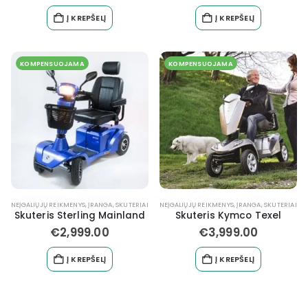
Į KREPŠELĮ
Į KREPŠELĮ
KOMPENSUOJAMA
KOMPENSUOJAMA
NEĮGALIŲJŲ REIKMENYS, ĮRANGA
,
SKUTERIAI
NEĮGALIŲJŲ REIKMENYS, ĮRANGA
,
SKUTERIAI
Skuteris Sterling Mainland
Skuteris Kymco Texel
€
2,999.00
€
3,999.00
Į KREPŠELĮ
Į KREPŠELĮ