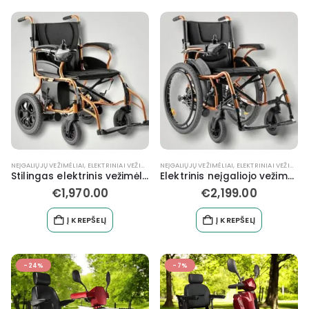
NEĮGALIŲJŲ VEŽIMĖLIAI
,
ELEKTRINIAI VEŽIMĖLIAI
NEĮGALIŲJŲ VEŽIMĖLIAI
,
JUDĖJIMUI
,
NEĮGALIOJO VEŽIMĖLIAI
,
ELEKTRINIAI VEŽIMĖLIAI
,
NEĮGALI
Stilingas elektrinis vežimėlis senjorams / neįgaliesiems
Elektrinis neįgaliojo vežimėlis
€
1,970.00
€
2,199.00
Į KREPŠELĮ
Į KREPŠELĮ
-24%
-7%