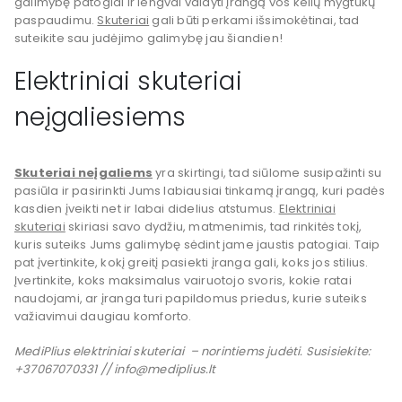
galimybę patogiai ir lengvai valdyti įrangą vos kelių mygtukų
paspaudimu.
Skuteriai
gali būti perkami išsimokėtinai, tad
suteikite sau judėjimo galimybę jau šiandien!
Elektriniai skuteriai
neįgaliesiems
Skuteriai neįgaliems
yra skirtingi, tad siūlome susipažinti su
pasiūla ir pasirinkti Jums labiausiai tinkamą įrangą, kuri padės
kasdien įveikti net ir labai didelius atstumus.
Elektriniai
skuteriai
skiriasi savo dydžiu, matmenimis, tad rinkitės tokį,
kuris suteiks Jums galimybę sėdint jame jaustis patogiai. Taip
pat įvertinkite, kokį greitį pasiekti įranga gali, koks jos stilius.
Įvertinkite, koks maksimalus vairuotojo svoris, kokie ratai
naudojami, ar įranga turi papildomus priedus, kurie suteiks
važiavimui daugiau komforto.
MediPlius elektriniai skuteriai – norintiems judėti. Susisiekite:
+37067070331 // info@mediplius.lt