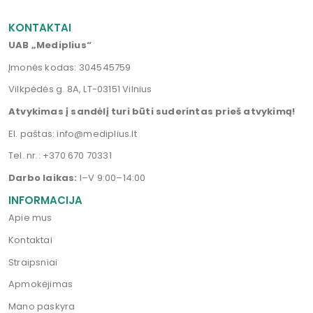
KONTAKTAI
UAB „Mediplius“
Įmonės kodas: 304545759
Vilkpėdės g. 8A, LT-03151 Vilnius
Atvykimas į sandėlį turi būti suderintas prieš atvykimą!
El. paštas:
info@mediplius.lt
Tel. nr.:
+370 670 70331
Darbo laikas:
I–V 9:00–14:00
INFORMACIJA
Apie mus
Kontaktai
Straipsniai
Apmokėjimas
Mano paskyra