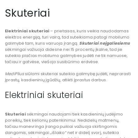
Skuteriai
Elektriniai skuteriai
– prietaisas, kuris veikia naudodamas
elektros energiją, turi vairą, tad suteikiama patogi mobilumo
galimybė tam, kuris vairuoja įrangą.
Skuteriai neįgaliesiems
sėkmingai važiuoja didesne nei 15 procentų įkalne, tad jie
suteikia plačias mobilumo galimybes judėti ne tik namuose,
tačiau ir gatvėse, viešojo susibūrimo erdvėse.
MediPlius
siūlomi skuteriai suteikia galimybę judėti, neprarasti
įprastų, kasdieninių įgūdžių, atlikti įprastus darbus.
Elektriniai skuteriai
Skuteriai
sėkmingai naudojami tiek kasdieninių judėjimo
poreikių, tiek kelionių patenkinimui. Nedidelių matmenų,
tačiau manevringa įranga puikiai važiuoja skirtingomis
dangomis, sėkmingai „išlaiko“ net ir didelį svorį, suteikia