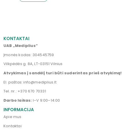
KONTAKTAI
UAB „Mediplius“
Įmonės kodas: 304545759
Vilkpėdės g. 8A, LT-03151 Vilnius
Atvykimas į sandėlį turi būti suderintas prieš atvykimą!
El. paštas:
info@mediplius.lt
Tel. nr.:
+370 670 70331
Darbo laikas:
I–V 9:00–14:00
INFORMACIJA
Apie mus
Kontaktai