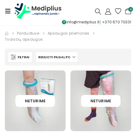
0
info@mediplius.lt
│
+370 670 70331
Parduotuvė
Apsaugos priemonės
Tvarsčių apsaugos
FILTRAI
NETURIME
NETURIME