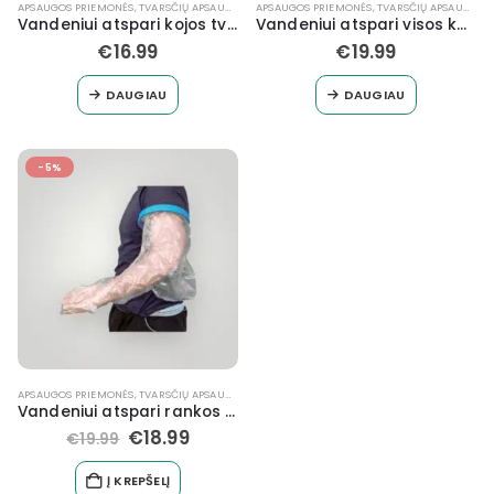
APSAUGOS PRIEMONĖS
,
TVARSČIŲ APSAUGOS
APSAUGOS PRIEMONĖS
,
TVARSČIŲ APSAUGOS
Vandeniui atspari kojos tvarsčių apsauga iki kelio
Vandeniui atspari visos kojos tvarsčių apsauga
€
16.99
€
19.99
DAUGIAU
DAUGIAU
-5%
APSAUGOS PRIEMONĖS
,
TVARSČIŲ APSAUGOS
Vandeniui atspari rankos tvarsčių apsauga
€
18.99
€
19.99
Į KREPŠELĮ