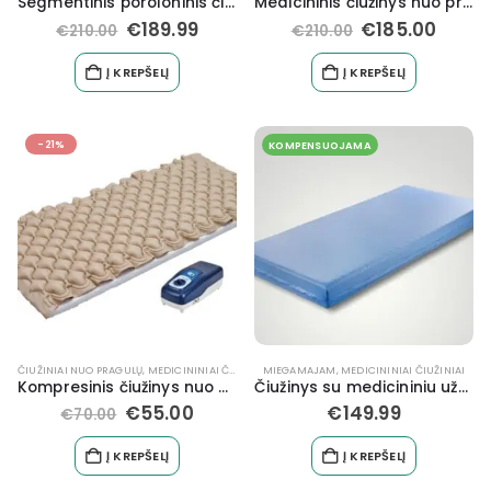
Segmentinis poroloninis čiužinys nuo pragulų atsiradimo G7
Medicininis čiužinys nuo pragulų atsiradimo G2
€
189.99
€
185.00
€
210.00
€
210.00
Į KREPŠELĮ
Į KREPŠELĮ
-21%
KOMPENSUOJAMA
ČIUŽINIAI NUO PRAGULŲ
,
MEDICININIAI ČIUŽINIAI
MIEGAMAJAM
,
MEDICININIAI ČIUŽINIAI
Kompresinis čiužinys nuo pragulų Bioflote2000
Čiužinys su medicininiu užvalkalu 200 x 90 x 10 cm
€
55.00
€
149.99
€
70.00
Į KREPŠELĮ
Į KREPŠELĮ