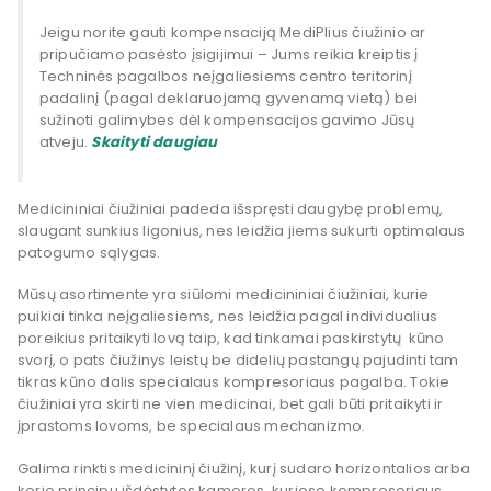
Jeigu norite gauti kompensaciją MediPlius čiužinio ar
pripučiamo pasėsto įsigijimui – Jums reikia kreiptis į
Techninės pagalbos neįgaliesiems centro teritorinį
padalinį (pagal deklaruojamą gyvenamą vietą) bei
sužinoti galimybes dėl kompensacijos gavimo Jūsų
atveju.
Skaityti daugiau
Medicininiai čiužiniai
padeda išspręsti daugybę problemų,
slaugant sunkius ligonius, nes leidžia jiems sukurti optimalaus
patogumo sąlygas.
Mūsų asortimente yra siūlomi medicininiai
čiužiniai
, kurie
puikiai tinka neįgaliesiems, nes leidžia pagal individualius
poreikius pritaikyti lovą taip, kad tinkamai paskirstytų kūno
svorį, o pats čiužinys leistų be didelių pastangų pajudinti tam
tikras kūno dalis specialaus kompresoriaus pagalba. Tokie
čiužiniai yra skirti ne vien
medicinai
, bet gali būti pritaikyti ir
įprastoms lovoms, be specialaus mechanizmo.
Galima rinktis medicininį čiužinį, kurį sudaro horizontalios arba
korio principu išdėstytos kameros, kuriose kompresoriaus