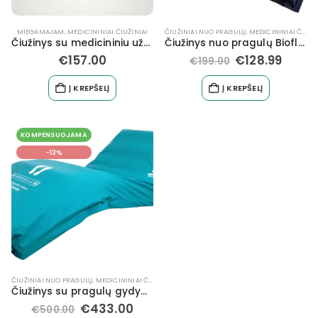
MIEGAMAJAM
,
MEDICININIAI ČIUŽINIAI
ČIUŽINIAI NUO PRAGULŲ
,
MEDICININIAI ČIUŽINIAI
Čiužinys su medicininiu užvalkalu 200 x 90 x 10 cm
Čiužinys nuo pragulų Bioflote3000
€
157.00
€
128.99
€
199.00
Į KREPŠELĮ
Į KREPŠELĮ
KOMPENSUOJAMA
-13%
ČIUŽINIAI NUO PRAGULŲ
,
MEDICININIAI ČIUŽINIAI
,
SLAUGAI
Čiužinys su pragulų gydymui Decu®plus iki 200 kg
€
433.00
€
500.00