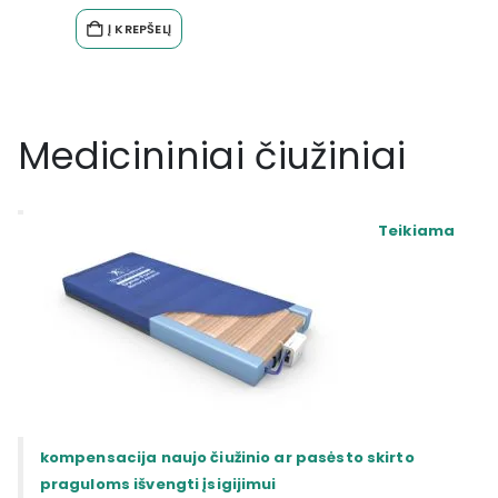
Į KREPŠELĮ
Medicininiai čiužiniai
Teikiama
kompensacija naujo čiužinio ar pasėsto skirto
praguloms išvengti įsigijimui