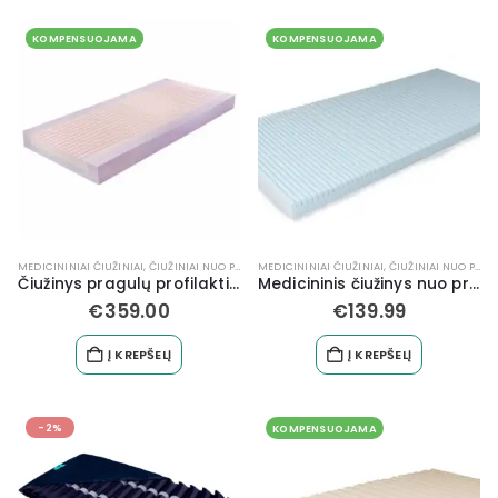
KOMPENSUOJAMA
KOMPENSUOJAMA
MEDICININIAI ČIUŽINIAI
,
ČIUŽINIAI NUO PRAGULŲ
MEDICININIAI ČIUŽINIAI
,
FUNKCINĖS LOVOS
,
MIEGAMAJAM
,
ČIUŽINIAI NUO PRAGULŲ
,
SLAUG
Čiužinys pragulų profilaktikai sunkiasvoriui
Medicininis čiužinys nuo pragulų atsiradimo be užvalkalo
€
359.00
€
139.99
Į KREPŠELĮ
Į KREPŠELĮ
-2%
KOMPENSUOJAMA