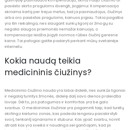
galimybę pasinaudoti kompensacija, skirta naujo čiužinio ar
pasėsto skirto praguloms išvengti, įsigijimui. Kompensacija
skiriama kartą per trejus metus, tad ja pasinaudojus, čiužinys
arba oro pasėstas praguloms, kainuos
pigiau
. Tokia
pagalba
yra itin reikalinga, nes slaugant sunkų ligonį ar žmogų su
negalia slaugos priemonės nemažai kainuoja, o
kompensacija leidžia įsigyti norimos rūšies čiužinį geresne
kaina
. Tai patogiai galite padaryti perkant mūsų svetainėje
internetu
.
Kokia naudą teikia
medicininis čiužinys?
Medicininio čiužinio nauda yra labai didelė, nes sunkūs ligoniai
ir negalią turintys žmonės, didelę dalį savo dienos praleidžia
lovoje. Dėl to, jos patogumas ir komfortas yra be galo
svarbus. O medicininiai čiužiniai yra pagaminti taip, kad turėtų
skirtingo kietumo zonas, kas
padeda
lengviau pasiskirstyti
svorį, tenkantį sąnariams ir stuburui. Kas ypač svarbu, norint
atrasti kas yra
sveika
ir naudinga sergančiajam, kad jis