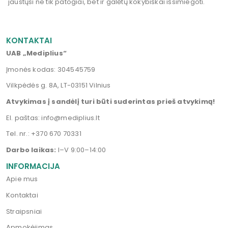
jaustųsi ne tik patogiai, bet ir galėtų kokybiškai išsimiegoti.
KONTAKTAI
UAB „Mediplius“
Įmonės kodas: 304545759
Vilkpėdės g. 8A, LT-03151 Vilnius
Atvykimas į sandėlį turi būti suderintas prieš atvykimą!
El. paštas:
info@mediplius.lt
Tel. nr.:
+370 670 70331
Darbo laikas:
I–V 9:00–14:00
INFORMACIJA
Apie mus
Kontaktai
Straipsniai
Apmokėjimas