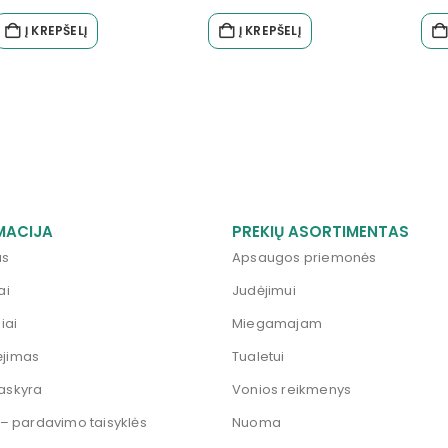
Į KREPŠELĮ
Į KREPŠELĮ
MACIJA
PREKIŲ ASORTIMENTAS
us
Apsaugos priemonės
ai
Judėjimui
iai
Miegamajam
jimas
Tualetui
askyra
Vonios reikmenys
 – pardavimo taisyklės
Nuoma