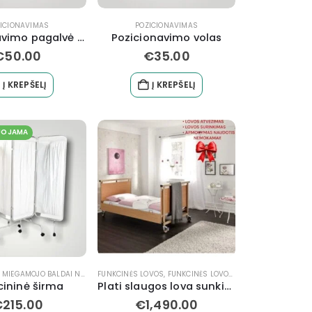
ICIONAVIMAS
POZICIONAVIMAS
Pozicionavimo pagalvė 50×60 cm
Pozicionavimo volas
€
50.00
€
35.00
Į KREPŠELĮ
Į KREPŠELĮ
UOJAMA
,
MIEGAMOJO BALDAI NEĮGALIESIEMS
FUNKCINĖS LOVOS
,
FUNKCINĖS LOVOS
,
MIEGAMAJAM
,
SLAU
cininė širma
Plati slaugos lova sunkiasvoriui
€
215.00
€
1,490.00