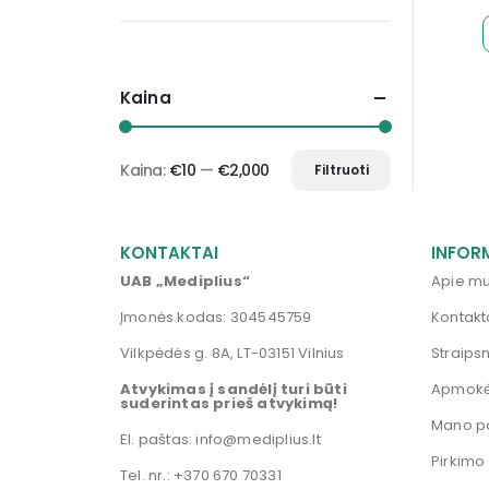
Kaina
Kaina:
€10
—
€2,000
Filtruoti
KONTAKTAI
INFOR
UAB „Mediplius“
Apie m
Įmonės kodas: 304545759
Kontakt
Vilkpėdės g. 8A, LT-03151 Vilnius
Straipsn
Atvykimas į sandėlį turi būti
Apmokė
suderintas prieš atvykimą!
Mano p
El. paštas:
info@mediplius.lt
Pirkimo
Tel. nr.:
+370 670 70331