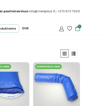
i pasiteiravimui:
info@mediplius.lt
│
+370 670 70331
0
DUK
oduktams
UOJAMA
KOMPENSUOJAMA