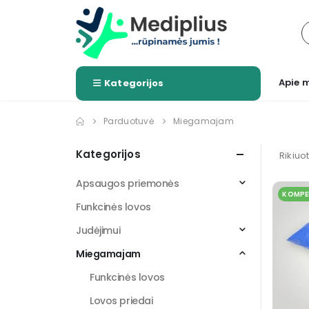
Apie 
Kategorijos
Parduotuvė
Miegamajam
Kategorijos
Rikiuo
Apsaugos priemonės
KOMPE
Funkcinės lovos
Judėjimui
Miegamajam
Funkcinės lovos
Lovos priedai