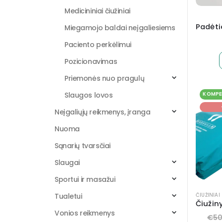
Medicininiai čiužiniai
Miegamojo baldai neįgaliesiems
Paciento perkėlimui
Pozicionavimas
Priemonės nuo pragulų
Slaugos lovos
KOMPE
Neįgaliųjų reikmenys, įranga
Nuoma
Sąnarių tvarsčiai
Slaugai
Sportui ir masažui
Tualetui
ČIUŽINIA
Vonios reikmenys
€
5