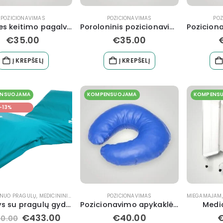
POZICIONAVIMAS
POZICIONAVIMAS
POZ
Padėties keitimo pagalvė 80×25 cm
Poroloninis pozicionavimo volas
€
35.00
€
35.00
Į KREPŠELĮ
Į KREPŠELĮ
NSUOJAMA
KOMPENSUOJAMA
KOMPENS
-13%
I NUO PRAGULŲ
,
MEDICININIAI ČIUŽINIAI
,
SLAUGAI
POZICIONAVIMAS
MIEGAMAJAM
Čiužinys su pragulų gydymui Decu®plus iki 200 kg
Pozicionavimo apykaklė-pagalvė
Medi
€
433.00
€
40.00
00.00