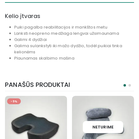
Kelio įtvaras
Puiki pagalba reabilitacijos ir mankštos metu
Lanksti neopreno medžiaga lengvai užsimaunama
Galimi 4 dydžiai
Galima sulankstyti iki mažo dydžio, todėl puikiai tinka
kelionėms
Plaunamas skalbimo mašina
PANAŠŪS PRODUKTAI
-9%
-
NETURIME