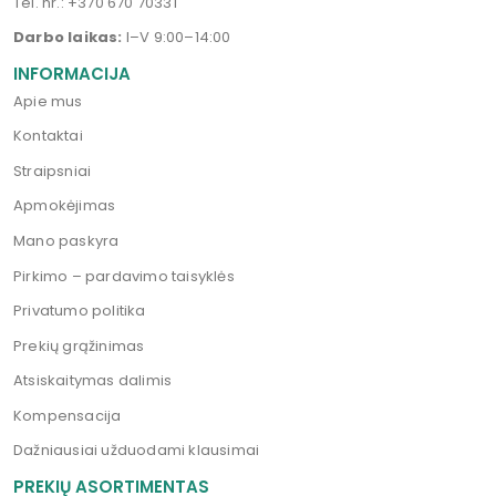
Tel. nr.:
+370 670 70331
Darbo laikas:
I–V 9:00–14:00
INFORMACIJA
Apie mus
Kontaktai
Straipsniai
Apmokėjimas
Mano paskyra
Pirkimo – pardavimo taisyklės
Privatumo politika
Prekių grąžinimas
Atsiskaitymas dalimis
Kompensacija
Dažniausiai užduodami klausimai
PREKIŲ ASORTIMENTAS