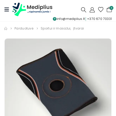
0
info@mediplius.lt
│
+370 670 70331
Parduotuvė
Sportui ir masažui
,
Įtvarai