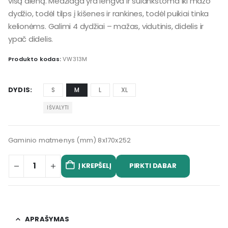
visą dieną. Medžiaga yra lengva ir sulankstoma iki mažo
dydžio, todėl tilps į kišenes ir rankines, todėl puikiai tinka
kelionėms. Galimi 4 dydžiai – mažas, vidutinis, didelis ir
ypač didelis.
Produkto kodas:
VW313M
DYDIS
S
M
L
XL
IŠVALYTI
Gaminio matmenys (mm) 8x170x252
Į KREPŠELĮ
PIRKTI DABAR
APRAŠYMAS