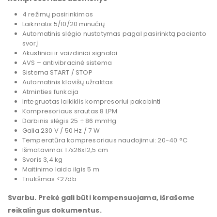
4 režimų pasirinkimas
Laikmatis 5/10/20 minučių
Automatinis slėgio nustatymas pagal pasirinktą paciento
svorį
Akustiniai ir vaizdiniai signalai
AVS – antivibracinė sistema
Sistema START / STOP
Automatinis klavišų užraktas
Atminties funkcija
Integruotas laikiklis kompresoriui pakabinti
Kompresoriaus srautas 8 LPM
Darbinis slėgis 25 ÷ 86 mmHg
Galia 230 V / 50 Hz / 7 W
Temperatūra kompresoriaus naudojimui: 20-40 °C
Išmatavimai: 17x26x12,5 cm
Svoris 3,4 kg
Maitinimo laido ilgis 5 m
Triukšmas <27db
Svarbu. Prekė gali būti kompensuojama, išrašome
reikalingus dokumentus.