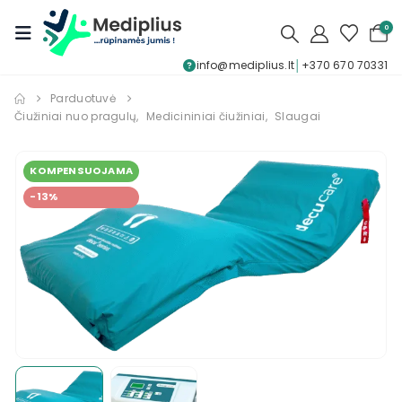
0
info@mediplius.lt
│
+370 670 70331
Parduotuvė
Čiužiniai nuo pragulų
,
Medicininiai čiužiniai
,
Slaugai
KOMPENSUOJAMA
-13%