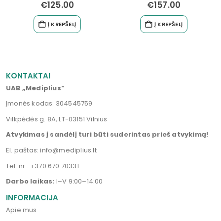
€
125.00
€
157.00
Į KREPŠELĮ
Į KREPŠELĮ
KONTAKTAI
UAB „Mediplius“
Įmonės kodas: 304545759
Vilkpėdės g. 8A, LT-03151 Vilnius
Atvykimas į sandėlį turi būti suderintas prieš atvykimą!
El. paštas:
info@mediplius.lt
Tel. nr.:
+370 670 70331
Darbo laikas:
I–V 9:00–14:00
INFORMACIJA
Apie mus