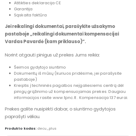
Atitikties deklaracija CE
Garantija
Sąskaita faktūra
Jei reikalingi dokumentai, parašykite užsakymo
pastaboje „reikalingi dokumentai kompensacijai
Vardas Pavardė (kam priklauso)”.
Norint atgauti pinigus už prekes Jums reikia:
Šeimos gydytojo siuntimo
Dokumentų iš mūsų (kuriuos pridėsime, jei parašysite
pastaboje)
Kreiptis į techninės pagalbos neįgaliesiems centrą dėl
pinigų grąžinimo už kompensuojamas prekes. Daugiau
informacijos rasite www.tpnc.lt . Kompensacija 137 eurai.
Prekes galite nusipirkti dabar, o siuntimo gydytojos
paprašyti vėliau.
Produkto kodas:
decu_plus