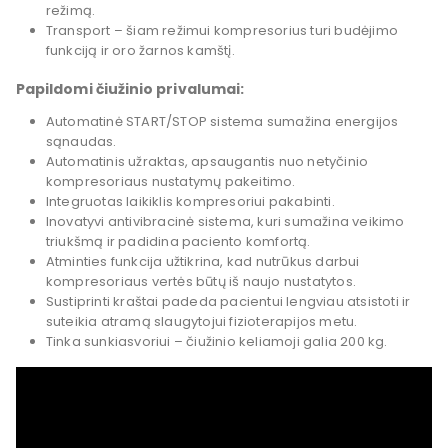
režimą.
Transport – šiam režimui kompresorius turi budėjimo
funkciją ir oro žarnos kamštį.
Papildomi čiužinio privalumai:
Automatinė START/STOP sistema sumažina energijos
sąnaudas.
Automatinis užraktas, apsaugantis nuo netyčinio
kompresoriaus nustatymų pakeitimo.
Integruotas laikiklis kompresoriui pakabinti.
Inovatyvi antivibracinė sistema, kuri sumažina veikimo
triukšmą ir padidina paciento komfortą.
Atminties funkcija užtikrina, kad nutrūkus darbui
kompresoriaus vertės būtų iš naujo nustatytos.
Sustiprinti kraštai padeda pacientui lengviau atsistoti ir
suteikia atramą slaugytojui fizioterapijos metu.
Tinka sunkiasvoriui – čiužinio keliamoji galia 200 kg.