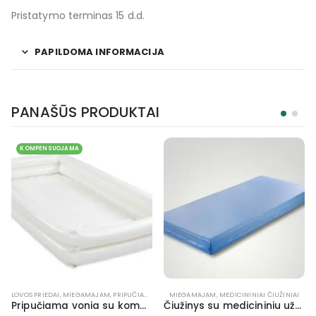
Pristatymo terminas 15 d.d.
PAPILDOMA INFORMACIJA
PANAŠŪS PRODUKTAI
KOMPENSUOJAMA
LOVOS PRIEDAI
,
FUNKCINĖS LOVOS
,
MIEGAMAJAM
,
MIEGAMAJAM
,
PRIPUČIAMOS VONELĖS
,
PRIEMONĖS NUO PRAGULŲ
MIEGAMAJAM
,
SLAUGAI
,
MEDICININIAI ČIUŽINIAI
,
SLAUGOS LOVOS
Pripučiama vonia su kompresoriumi 190x90x22cm
Čiužinys su medicininiu užvalkalu 200 x 90 x 10 cm