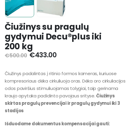
Čiužinys su pragulų
gydymui Decu®plus iki
200 kg
€
433.00
€
500.00
Čiužinys padalintas į ritinio formos kameras, kuriuose
kompresoriaus dėka cirkuliuoja oras. Dėka oro cirkuliacijos
odos paviršius stimuliuojamas tolygiai, taip gerinama
kraujo apytaka padidinto pavojaus srityse.
Čiužinys
skirtas pragulų prevencijai ir pragulų gydymui iki 3
stadijos
Išduodame dokumentus kompensacijai gauti: