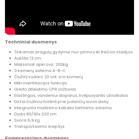
Techniniai duomenys
Tinkamas pragulų gydymui nuo pirmos iki trečios stadijos
Aukštis 13 cm
Maksimali apkrova: 200kg
3 kamerų sistema A-B-C
Čiužinį sudaro 20 vnt. oro kamerų
Mikroventiliacijos funkcija
Greito atleidimo CPR vožtuvas
Elastingas, vandeniui atsparus, kvėpuojantis užvalkalas
Diržai čiužiniui tvirtinti prie judančių lovos dalių
Integruota maitinimo kabelio tvirtinimo sistema
Dydis 80/90x 200 cm
Svoris 5,9 kg
Transportavimo krepšys
Kompresoriaus duomenys