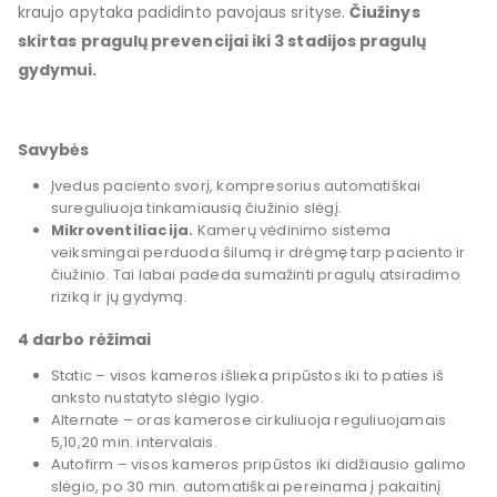
kraujo apytaka padidinto pavojaus srityse.
Čiužinys
skirtas pragulų prevencijai iki 3 stadijos pragulų
gydymui.
Savybės
Įvedus paciento svorį, kompresorius automatiškai
sureguliuoja tinkamiausią čiužinio slėgį.
Mikroventiliacija.
Kamerų vėdinimo sistema
veiksmingai perduoda šilumą ir drėgmę tarp paciento ir
čiužinio. Tai labai padeda sumažinti pragulų atsiradimo
riziką ir jų gydymą.
4 darbo rėžimai
Static – visos kameros išlieka pripūstos iki to paties iš
anksto nustatyto slėgio lygio.
Alternate – oras kamerose cirkuliuoja reguliuojamais
5,10,20 min. intervalais.
Autofirm – visos kameros pripūstos iki didžiausio galimo
slėgio, po 30 min. automatiškai pereinama į pakaitinį