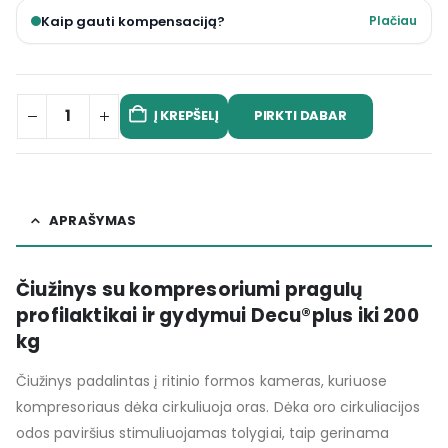
Kaip gauti kompensaciją?
Plačiau
PIRKTI DABAR
Į KREPŠELĮ
APRAŠYMAS
Čiužinys su kompresoriumi pragulų
profilaktikai ir gydymui Decu®plus iki 200
kg
Čiužinys padalintas į ritinio formos kameras, kuriuose
kompresoriaus dėka cirkuliuoja oras. Dėka oro cirkuliacijos
odos paviršius stimuliuojamas tolygiai, taip gerinama