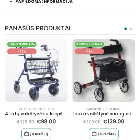
PAPILDOMA INFORMACIJA
PANAŠŪS PRODUKTAI
KOMPENSUOJAMA
KOMPENSUOJAMA
-18%
-32%
VAIKŠTYNĖS
,
JUDĖJIMUI
JUDĖJIMUI
,
NEĮGALIOJO VEŽIMĖLIAI
,
NEĮGALIŲJŲ REIKMENYS, ĮRANGA
Lauko vaikštynė suaugusiems FARGO
Neįgaliojo Vežimėlis Steelman EKO
€
139.00
€
149.40
€
170.00
€
219.00
Į KREPŠELĮ
Į KREPŠELĮ