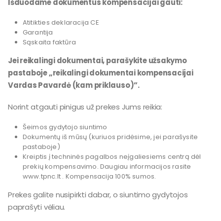
Išduodame dokumentus kompensacijai gauti:
Atitikties deklaracija CE
Garantija
Sąskaita faktūra
Jei reikalingi dokumentai, parašykite užsakymo
pastaboje „reikalingi dokumentai kompensacijai
Vardas Pavardė (kam priklauso)”.
Norint atgauti pinigus už prekes Jums reikia:
Šeimos gydytojo siuntimo
Dokumentų iš mūsų (kuriuos pridėsime, jei parašysite
pastaboje)
Kreiptis į techninės pagalbos neįgaliesiems centrą dėl
prekių kompensavimo. Daugiau informacijos rasite
www.tpnc.lt . Kompensacija 100% sumos.
Prekes galite nusipirkti dabar, o siuntimo gydytojos
paprašyti vėliau.