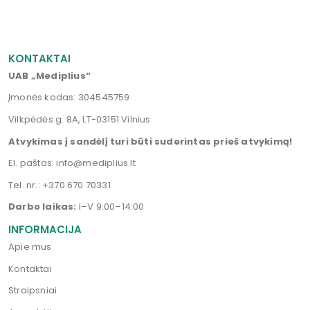
KONTAKTAI
UAB „Mediplius“
Įmonės kodas: 304545759
Vilkpėdės g. 8A, LT-03151 Vilnius
Atvykimas į sandėlį turi būti suderintas prieš atvykimą!
El. paštas:
info@mediplius.lt
Tel. nr.:
+370 670 70331
Darbo laikas:
I–V 9:00–14:00
INFORMACIJA
Apie mus
Kontaktai
Straipsniai