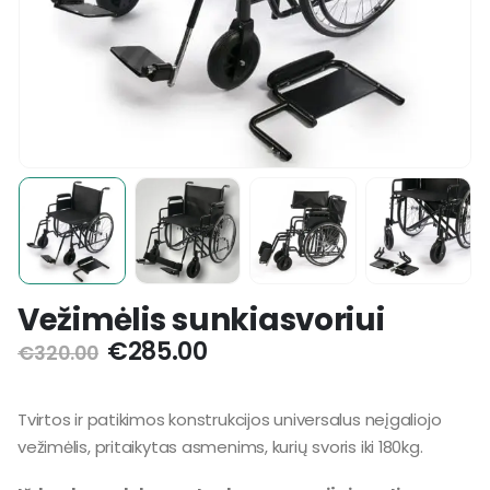
Vežimėlis sunkiasvoriui
€
285.00
€
320.00
Tvirtos ir patikimos konstrukcijos universalus neįgaliojo
vežimėlis, pritaikytas asmenims, kurių svoris iki 180kg.