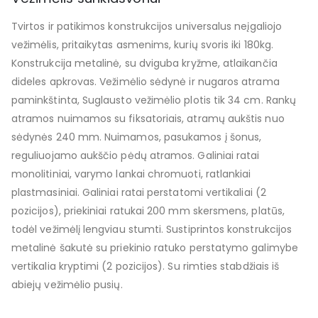
Tvirtos ir patikimos konstrukcijos universalus neįgaliojo
vežimėlis, pritaikytas asmenims, kurių svoris iki 180kg.
Konstrukcija metalinė, su dviguba kryžme, atlaikančia
dideles apkrovas. Vežimėlio sėdynė ir nugaros atrama
paminkštinta, Suglausto vežimėlio plotis tik 34 cm. Rankų
atramos nuimamos su fiksatoriais, atramų aukštis nuo
sėdynės 240 mm. Nuimamos, pasukamos į šonus,
reguliuojamo aukščio pėdų atramos. Galiniai ratai
monolitiniai, varymo lankai chromuoti, ratlankiai
plastmasiniai. Galiniai ratai perstatomi vertikaliai (2
pozicijos), priekiniai ratukai 200 mm skersmens, platūs,
todėl vežimėlį lengviau stumti. Sustiprintos konstrukcijos
metalinė šakutė su priekinio ratuko perstatymo galimybe
vertikalia kryptimi (2 pozicijos). Su rimties stabdžiais iš
abiejų vežimėlio pusių.