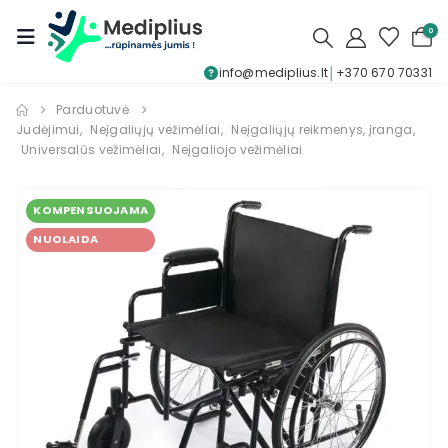
0
info@mediplius.lt
│
+370 670 70331
Parduotuvė
Judėjimui
,
Neįgaliųjų vežimėliai
,
Neįgaliųjų reikmenys, įranga
,
Universalūs vežimėliai
,
Neįgaliojo vežimėliai
KOMPENSUOJAMA
NUOLAIDA