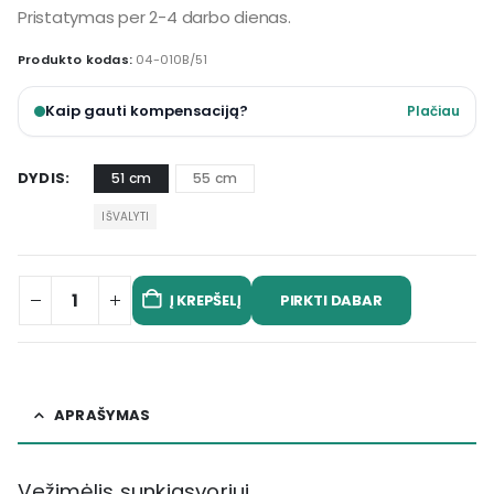
Pristatymas per 2-4 darbo dienas.
Produkto kodas:
04-010B/51
Kaip gauti kompensaciją?
Plačiau
DYDIS
51 cm
55 cm
IŠVALYTI
Į KREPŠELĮ
PIRKTI DABAR
APRAŠYMAS
Vežimėlis sunkiasvoriui