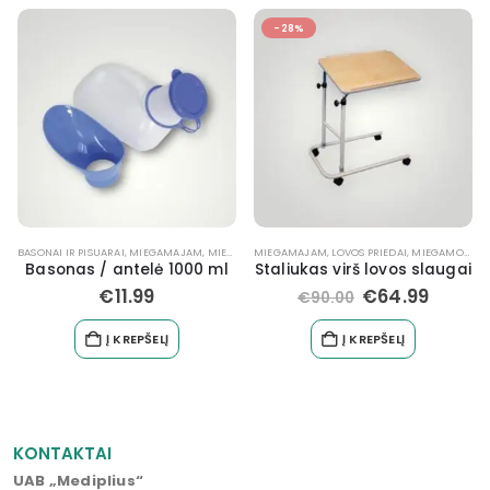
-28%
BASONAI IR PISUARAI
,
MIEGAMAJAM
,
MIEGAMOJO BALDAI NEĮGALIESIEMS
MIEGAMAJAM
,
LOVOS PRIEDAI
,
TUALETUI
,
MIEGAMOJO BALDAI NEĮGALIESIEMS
Basonas / antelė 1000 ml
Staliukas virš lovos slaugai
€
11.99
€
64.99
€
90.00
Į KREPŠELĮ
Į KREPŠELĮ
KONTAKTAI
UAB „Mediplius“