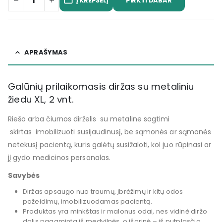
PIRKTI DABAR
Į KREPŠELĮ
APRAŠYMAS
Galūnių prilaikomasis diržas su metaliniu
žiedu XL, 2 vnt.
Riešo arba čiurnos dirželis su metaline sagtimi
skirtas
imobilizuoti susijaudinusį, be sąmonės ar sąmonės
netekusį pacientą, kuris galėtų susižaloti, kol juo rūpinasi ar
jį gydo medicinos personalas.
Savybės
Diržas apsaugo nuo traumų, įbrėžimų ir kitų odos
pažeidimų, imobilizuodamas pacientą.
Produktas yra minkštas ir malonus odai, nes vidinė diržo
dalis pagaminta iš medvilnės, o išorinė – iš putplasčio