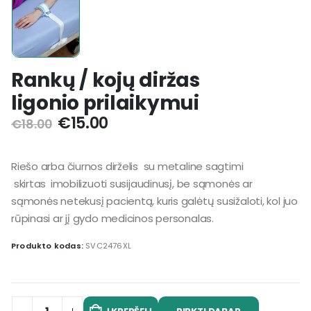
Rankų / kojų diržas
ligonio prilaikymui
€
15.00
€
18.00
Riešo arba čiurnos dirželis su metaline sagtimi
skirtas
imobilizuoti susijaudinusį, be sąmonės ar
sąmonės netekusį pacientą, kuris galėtų susižaloti, kol juo
rūpinasi ar jį gydo medicinos personalas.
Produkto kodas:
SVC2476XL