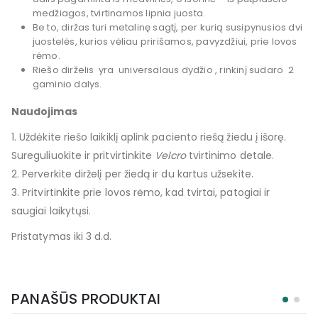
medžiagos, tvirtinamos lipnia juosta.
Be to, diržas turi metalinę sagtį, per kurią susipynusios dvi
juostelės, kurios vėliau pririšamos, pavyzdžiui, prie lovos
rėmo.
Riešo dirželis
yra
universalaus dydžio
, rinkinį sudaro
2
gaminio dalys.
Naudojimas
1. Uždėkite riešo laikiklį aplink paciento riešą žiedu į išorę.
Sureguliuokite ir pritvirtinkite
Velcro
tvirtinimo detale.
2. Perverkite dirželį per žiedą ir du kartus užsekite.
3. Pritvirtinkite prie lovos rėmo, kad tvirtai, patogiai ir
saugiai laikytųsi.
Pristatymas iki 3 d.d.
PANAŠŪS PRODUKTAI