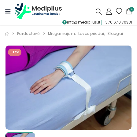
0
info@mediplius.lt
│
+370 670 70331
Parduotuvė
Miegamajam
,
Lovos priedai
,
Slaugai
-17%