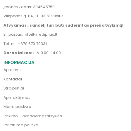
Įmonės kodas: 304545759
Vilkpėdės g. 8A, LT-03151 Vilnius
Atvykimas į sandėlį turi būti suderintas prieš atvykimą!
El. paštas:
info@mediplius.lt
Tel. nr.:
+370 670 70331
Darbo laikas:
I–V 9:00–14:00
INFORMACIJA
Apie mus
Kontaktai
Straipsniai
Apmokėjimas
Mano paskyra
Pirkimo – pardavimo taisyklės
Privatumo politika