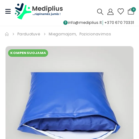
0
info@mediplius.lt
│
+370 670 70331
Parduotuvė
Miegamajam
,
Pozicionavimas
KOMPENSUOJAMA