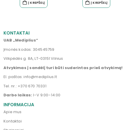
Į KREPŠELĮ
Į KREPŠELĮ
KONTAKTAI
UAB „Mediplius“
Įmonės kodas: 304545759
Vilkpėdės g. 8A, LT-03151 Vilnius
Atvykimas į sandėlį turi būti suderintas prieš atvykimą!
El. paštas:
info@mediplius.lt
Tel. nr.:
+370 670 70331
Darbo laikas:
I–V 9:00–14:00
INFORMACIJA
Apie mus
Kontaktai