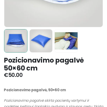
Pozicionavimo pagalvė
50×60 cm
€
50.00
Pozicionavimo pagalvė, 50×60 cm
Pozicionavimo pagalvė skirta pacientų vartymui ir
padėties keitimui ilgalaikio gydymo ir slaugos metu. Skirta