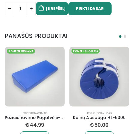
PIRKTI DABAR
Į KREPŠELĮ
PANAŠŪS PRODUKTAI
KOMPENSUOJAMA
KOMPENSUOJAMA
POZICIONAVIMAS
POZICIONAVIMAS
Pozicionavimo Pagalvėlė-Trikampis
Kulnų Apsauga HL-6000
€
44.99
€
50.00