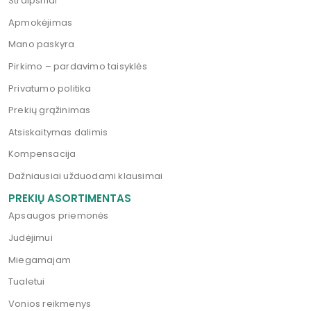
Straipsniai
Apmokėjimas
Mano paskyra
Pirkimo – pardavimo taisyklės
Privatumo politika
Prekių grąžinimas
Atsiskaitymas dalimis
Kompensacija
Dažniausiai užduodami klausimai
PREKIŲ ASORTIMENTAS
Apsaugos priemonės
Judėjimui
Miegamajam
Tualetui
Vonios reikmenys