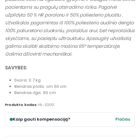
pacientams su pragulų atsiradimo rizika. Pagalvė
užpildyta 50 % HR porolonu ir 50% poliesterio pluoštu .
Užvalkalas pagamintas iš 100% poliesterio audinio dengto
100% poliuretano sluoksniu, pralaidus orui, bet nepralaidus
skysčiams, su paslėptu užtrauktuku. Apsauginį užvalkalą
galima skalbti skalbimo mašina 95° temperatūroje.
Galima džiovinti mechaniškai.
SAVYBĖS:
Svoris: 0.7 kg
Bendras plotis: cm 50 cm
Bendras ilgis: 60 cm
Produkto kodas:
HL-3200
Kaip gauti kompensaciją?
Plačiau