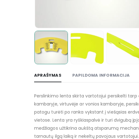
APRAŠYMAS
PAPILDOMA INFORMACIJA
Perslinkimo lenta skirta vartotojui persikelti t
kambaryje, virtuvėje ar vonios kambaryje, persikel
patogu turėti po ranka vykstant į viešąsias erdves
vietose. Lenta yra ryškiaspalvė ir turi dvigubą
medžiagos užtikrina aukštą atsparumą mechaninia
tarnautų ilgą laiką ir nekeltų pavojaus vartotojui.