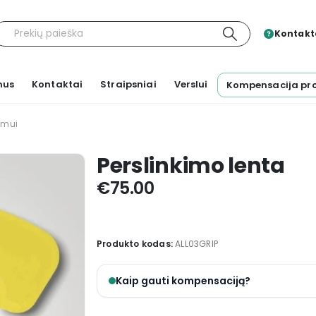
Kontakta
mus
Kontaktai
Straipsniai
Verslui
Kompensacija pr
imui
Perslinkimo lenta
€
75.00
Produkto kodas:
ALL03GRIP
Kaip gauti kompensaciją?