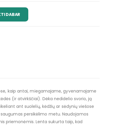
KTI DABAR
i namuose, kaip antai, miegamajame, gyvenamajame
dės (ir atvirkščiai). Dėka nedidelio svorio, ją
ikeliant ant suolelių, kėdžių ar sėdynių viešose
malus saugumas persikėlimo metu. Naudojamos
mis priemonėmis. Lenta sukurta taip, kad