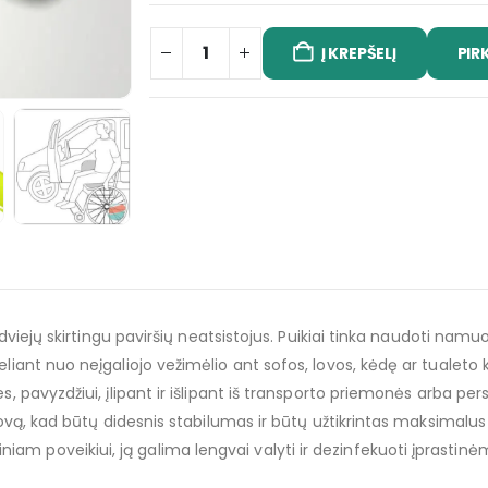
Į KREPŠELĮ
PIR
arp dviejų skirtingu paviršių neatsistojus. Puikiai tinka naudot
iant nuo neįgaliojo vežimėlio ant sofos, lovos, kėdę ar tualeto kė
, pavyzdžiui, įlipant ir išlipant iš transporto priemonės arba pers
 įpjovą, kad būtų didesnis stabilumas ir būtų užtikrintas maksi
m poveikiui, ją galima lengvai valyti ir dezinfekuoti įprastinė