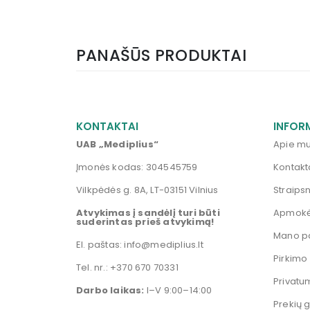
PANAŠŪS PRODUKTAI
KONTAKTAI
INFOR
UAB „Mediplius“
Apie m
Įmonės kodas: 304545759
Kontakt
Vilkpėdės g. 8A, LT-03151 Vilnius
Straipsn
Atvykimas į sandėlį turi būti
Apmokė
suderintas prieš atvykimą!
Mano p
El. paštas:
info@mediplius.lt
Pirkimo
Tel. nr.:
+370 670 70331
Privatu
Darbo laikas:
I–V 9:00–14:00
Prekių 