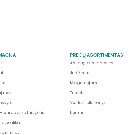
MACIJA
PREKIŲ ASORTIMENTAS
us
Apsaugos priemonės
ai
Judėjimui
iai
Miegamajam
jimas
Tualetui
askyra
Vonios reikmenys
 – pardavimo taisyklės
Nuoma
mo politika
grąžinimas