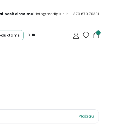
i pasiteiravimui:
info@mediplius.lt
│
+370 670 70331
0
DUK
oduktams
Plačiau