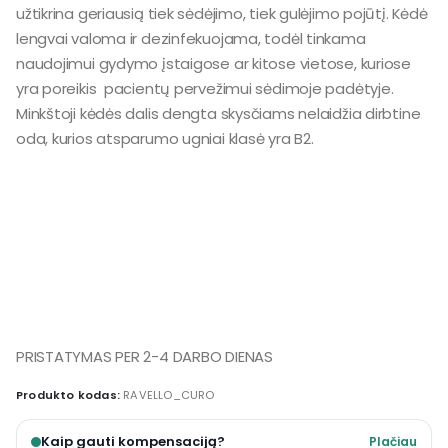
užtikrina geriausią tiek sėdėjimo, tiek gulėjimo pojūtį. Kėdė
lengvai valoma ir dezinfekuojama, todėl tinkama
naudojimui gydymo įstaigose ar kitose vietose, kuriose
yra poreikis pacientų pervežimui sėdimoje padėtyje.
Minkštoji kėdės dalis dengta skysčiams nelaidžia dirbtine
oda, kurios atsparumo ugniai klasė yra B2.
PRISTATYMAS PER 2-4 DARBO DIENAS
Produkto kodas:
RAVELLO_CURO
Kaip gauti kompensaciją?
Plačiau