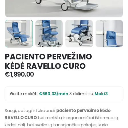
PACIENTO PERVEŽIMO
KĖDĖ RAVELLO CURO
€
1,990.00
Galite mokėti
€
663.33
/mėn
3 dalimis su
Moki3
Saugi, patogi ir fukcionali
paciento pervežimo kėdė
RAVELLO CURO
turi minkštą ir ergonomiškai išformuotą
kėdės dalį bei sveikatą tausojančius pakojus, kurie