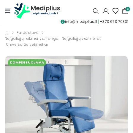
0
info@mediplius.lt
│
+370 670 70331
Parduotuvė
Neįgaliųjų reikmenys, įranga
,
Neįgaliųjų vežimėliai
,
Universalūs vežimėliai
KOMPENSUOJAMA