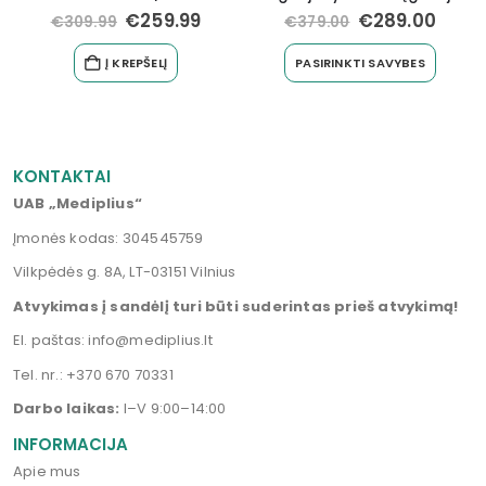
€
289.00
€
439.99
€
379.00
€
460.00
PASIRINKTI SAVYBES
Į KREPŠELĮ
KONTAKTAI
UAB „Mediplius“
Įmonės kodas: 304545759
Vilkpėdės g. 8A, LT-03151 Vilnius
Atvykimas į sandėlį turi būti suderintas prieš atvykimą!
El. paštas:
info@mediplius.lt
Tel. nr.:
+370 670 70331
Darbo laikas:
I–V 9:00–14:00
INFORMACIJA
Apie mus