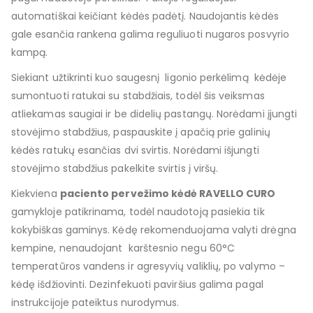
automatiškai keičiant kėdės padėtį. Naudojantis kėdės
gale esančia rankena galima reguliuoti nugaros posvyrio
kampą.
Siekiant užtikrinti kuo saugesnį ligonio perkėlimą kėdėje
sumontuoti ratukai su stabdžiais, todėl šis veiksmas
atliekamas saugiai ir be didelių pastangų. Norėdami įjungti
stovėjimo stabdžius, paspauskite į apačią prie galinių
kėdės ratukų esančias dvi svirtis. Norėdami išjungti
stovėjimo stabdžius pakelkite svirtis į viršų.
Kiekviena
paciento pervežimo kėdė RAVELLO CURO
gamykloje patikrinama, todėl naudotoją pasiekia tik
kokybiškas gaminys. Kėdę rekomenduojama valyti drėgna
kempine, nenaudojant karštesnio negu 60°C
temperatūros vandens ir agresyvių valiklių, po valymo –
kėdę išdžiovinti. Dezinfekuoti paviršius galima pagal
instrukcijoje pateiktus nurodymus.