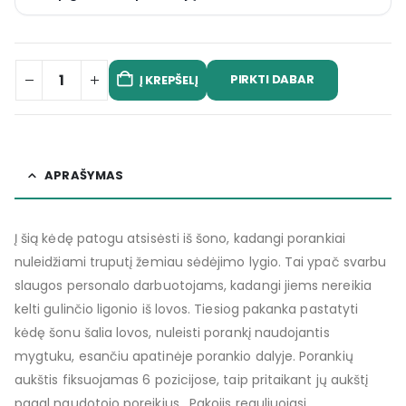
PIRKTI DABAR
Į KREPŠELĮ
APRAŠYMAS
Į šią kėdę patogu atsisėsti iš šono, kadangi porankiai
nuleidžiami truputį žemiau sėdėjimo lygio. Tai ypač svarbu
slaugos personalo darbuotojams, kadangi jiems nereikia
kelti gulinčio ligonio iš lovos. Tiesiog pakanka pastatyti
kėdę šonu šalia lovos, nuleisti porankį naudojantis
mygtuku, esančiu apatinėje porankio dalyje. Porankių
aukštis fiksuojamas 6 pozicijose, taip pritaikant jų aukštį
pagal naudotojo poreikius. Pakojis reguliuojasi