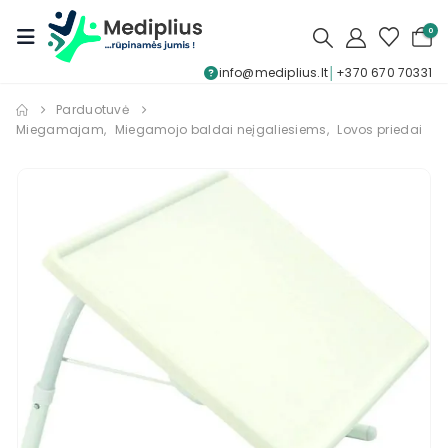
0
info@mediplius.lt
│
+370 670 70331
Parduotuvė
Miegamajam
,
Miegamojo baldai neįgaliesiems
,
Lovos priedai