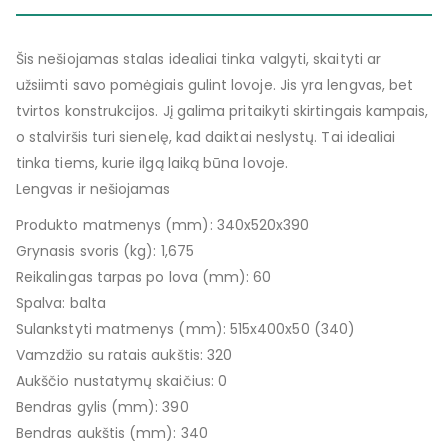
Šis nešiojamas stalas idealiai tinka valgyti, skaityti ar
užsiimti savo pomėgiais gulint lovoje. Jis yra lengvas, bet
tvirtos konstrukcijos. Jį galima pritaikyti skirtingais kampais,
o stalviršis turi sienelę, kad daiktai neslystų. Tai idealiai
tinka tiems, kurie ilgą laiką būna lovoje.
Lengvas ir nešiojamas
Produkto matmenys (mm): 340x520x390
Grynasis svoris (kg): 1,675
Reikalingas tarpas po lova (mm): 60
Spalva: balta
Sulankstyti matmenys (mm): 515x400x50 (340)
Vamzdžio su ratais aukštis: 320
Aukščio nustatymų skaičius: 0
Bendras gylis (mm): 390
Bendras aukštis (mm): 340