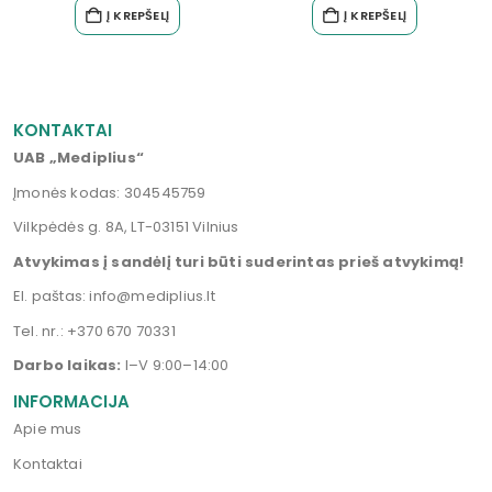
Į KREPŠELĮ
Į KREPŠELĮ
KONTAKTAI
UAB „Mediplius“
Įmonės kodas: 304545759
Vilkpėdės g. 8A, LT-03151 Vilnius
Atvykimas į sandėlį turi būti suderintas prieš atvykimą!
El. paštas:
info@mediplius.lt
Tel. nr.:
+370 670 70331
Darbo laikas:
I–V 9:00–14:00
INFORMACIJA
Apie mus
Kontaktai