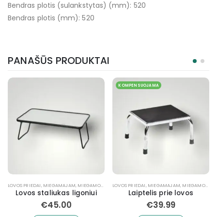
Bendras plotis (sulankstytas) (mm): 520
Bendras plotis (mm): 520
PANAŠŪS PRODUKTAI
KOMPENSUOJAMA
LOVOS PRIEDAI
,
,
MIEGAMAJAM
NEĮGALIŲJŲ REIKMENYS, ĮRANGA
,
MIEGAMOJO BALDAI NEĮGALIESIEMS
LOVOS PRIEDAI
,
MIEGAMAJAM
,
MIEGAMOJO BALDAI NEĮGALIESIEMS
Lovos staliukas ligoniui
Laiptelis prie lovos
€
45.00
€
39.99