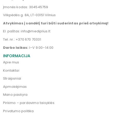
Įmonės kodas: 304545759
Vilkpėdės g. 8A, LT-03151 Vilnius
Atvykimas į sandėlį turi būti suderintas prieš atvykimą!
El. paštas:
info@mediplius.lt
Tel. nr.:
+370 670 70331
Darbo laikas:
I–V 9:00–14:00
INFORMACIJA
Apie mus
Kontaktai
Straipsniai
Apmokėjimas
Mano paskyra
Pirkimo – pardavimo taisyklės
Privatumo politika