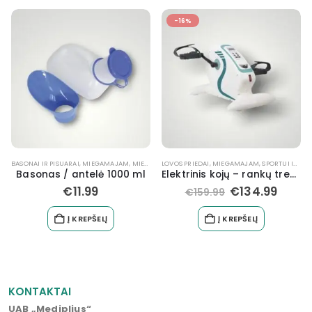
-16%
BASONAI IR PISUARAI
,
NEĮGALIŲJŲ REIKMENYS, ĮRANGA
,
MIEGAMAJAM
,
MIEGAMOJO BALDAI NEĮGALIESIEMS
LOVOS PRIEDAI
,
MIEGAMAJAM
,
TUALETUI
,
SPORTUI IR MASAŽUI
Basonas / antelė 1000 ml
Elektrinis kojų – rankų treniruoklis
€
11.99
€
134.99
€
159.99
Į KREPŠELĮ
Į KREPŠELĮ
KONTAKTAI
UAB „Mediplius“