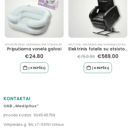
KELTUVAI
,
MIEGAMAJAM
,
MIEGAMOJO BALDAI NEĮGALIESIEMS
MIEGAMAJAM
,
,
MASAŽINIAI KILIMĖLIAI
NEĮGALIŲJŲ REIKMENYS, ĮRAN
,
MASAŽO REIKMENYS
Elektrinis fotelis su atsistojimo funkcija
ECO masažo ir akupunktūros rinkinys
€
569.00
€
95.99
€
750.00
€
159.99
Į KREPŠELĮ
Į KREPŠELĮ
KONTAKTAI
UAB „Mediplius“
Įmonės kodas: 304545759
Vilkpėdės g. 8A, LT-03151 Vilnius