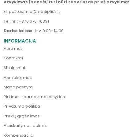
Atvykimas į sandėlį turi būti suderintas prieš atvykimą!
El. paštas:
info@mediplius.lt
Tel. nr.:
+370 670 70331
Darbo laikas:
I–V 9:00–14:00
INFORMACIJA
Apie mus
Kontaktai
Straipsniai
Apmokėjimas
Mano paskyra
Pirkimo – pardavimo taisyklės
Privatumo politika
Prekių grąžinimas
Atsiskaitymas dalimis
Kompensacija