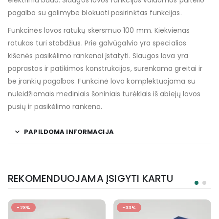
pagalba su galimybe blokuoti pasirinktas funkcijas.
Funkcinės lovos ratukų skersmuo 100 mm. Kiekvienas
ratukas turi stabdžius. Prie galvūgalvio yra specialios
kišenės pasikėlimo rankenai įstatyti. Slaugos lova yra
paprastos ir patikimos konstrukcijos, surenkama greitai ir
be įrankių pagalbos. Funkcinė lova komplektuojama su
nuleidžiamais mediniais šoniniais turėklais iš abiejų lovos
pusių ir pasikėlimo rankena.
PAPILDOMA INFORMACIJA
REKOMENDUOJAMA ĮSIGYTI KARTU
-33%
POPULIARU