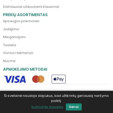
Dažniausiai užduodami klausimai
PREKIŲ ASORTIMENTAS
Apsaugos priemonės
Judėjimui
Miegamajam
Tualetui
Vonios reikmenys
Nuoma
APMOKĖJIMO METODAI
Ši svetainė naudoja slapukus, kad užtikrintų geriausią naršymo
Mediplius.lt © 2026. Visos teisės saugomos | Sprendimas:
patirtį.
KRCX.LT
Sužinokite daugiau
Gerai