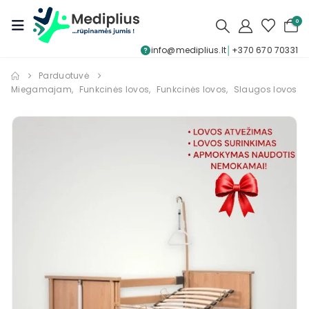
0
info@mediplius.lt
│
+370 670 70331
Parduotuvė
Miegamajam
,
Funkcinės lovos
,
Funkcinės lovos
,
Slaugos lovos