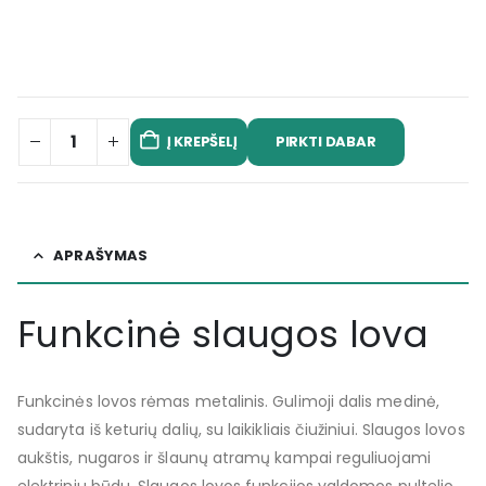
PIRKTI DABAR
Į KREPŠELĮ
APRAŠYMAS
Funkcinė slaugos lova
Funkcinės lovos rėmas metalinis. Gulimoji dalis medinė,
sudaryta iš keturių dalių, su laikikliais čiužiniui. Slaugos lovos
aukštis, nugaros ir šlaunų atramų kampai reguliuojami
elektriniu būdu. Slaugos lovos funkcijos valdomos pultelio