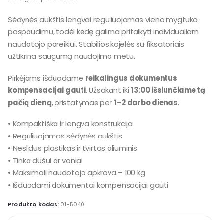
Sėdynės aukštis lengvai reguliuojamas vieno mygtuko
paspaudimu, todėl kėdę galima pritaikyti individualiam
naudotojo poreikiui. Stabilios kojelės su fiksatoriais
užtikrina saugumą naudojimo metu.
Pirkėjams išduodame
reikalingus dokumentus
kompensacijai gauti
. Užsakant iki
13:00 išsiunčiame tą
pačią dieną
, pristatymas per
1–2 darbo dienas
.
• Kompaktiška ir lengva konstrukcija
• Reguliuojamas sėdynės aukštis
• Neslidus plastikas ir tvirtas aliuminis
• Tinka dušui ar voniai
• Maksimali naudotojo apkrova – 100 kg
• Išduodami dokumentai kompensacijai gauti
Produkto kodas:
01-5040