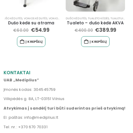
DUŠO KĖDUTĖS
,
TUALETO KĖDĖS
,
TUALETUI
,
VONIOS KĖDUTĖS
RANKTŪRIAI
,
RANKTŪRIAI IR TURĖKLAI
,
VONIOS REIKMENYS
,
RANKTŪRIAI, TURĖKLIAI
Tualeto – dušo kėdė AKVA
Atlenkiamas rankturis / laikiklis prie sienos
€
389.99
€
49.99
€
400.00
€
68.00
Į KREPŠELĮ
Į KREPŠELĮ
KONTAKTAI
UAB „Mediplius“
Įmonės kodas: 304545759
Vilkpėdės g. 8A, LT-03151 Vilnius
Atvykimas į sandėlį turi būti suderintas prieš atvykimą!
El. paštas:
info@mediplius.lt
Tel. nr.:
+370 670 70331