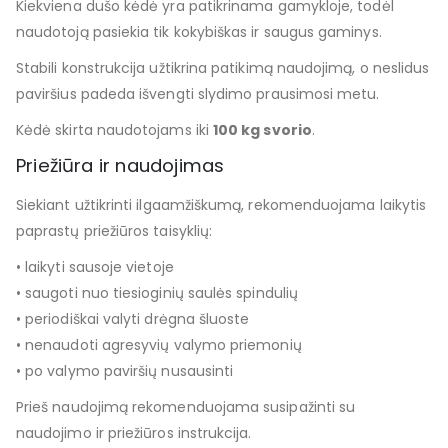
Kiekviena dušo kėdė yra patikrinama gamykloje, todėl
naudotoją pasiekia tik kokybiškas ir saugus gaminys.
Stabili konstrukcija užtikrina patikimą naudojimą, o neslidus
paviršius padeda išvengti slydimo prausimosi metu.
Kėdė skirta naudotojams iki
100 kg svorio
.
Priežiūra ir naudojimas
Siekiant užtikrinti ilgaamžiškumą, rekomenduojama laikytis
paprastų priežiūros taisyklių:
• laikyti sausoje vietoje
• saugoti nuo tiesioginių saulės spindulių
• periodiškai valyti drėgna šluoste
• nenaudoti agresyvių valymo priemonių
• po valymo paviršių nusausinti
Prieš naudojimą rekomenduojama susipažinti su
naudojimo ir priežiūros instrukcija.