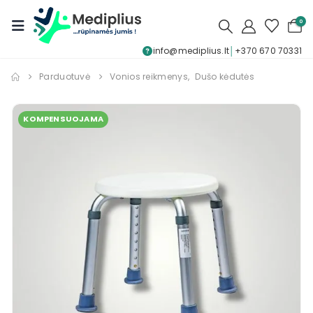
0
info@mediplius.lt
│
+370 670 70331
Parduotuvė
Vonios reikmenys
,
Dušo kėdutės
KOMPENSUOJAMA