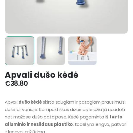
Apvali dušo kėdė
€
38.80
Apvali
dušo kėdė
skirta saugiam ir patogiam prausimuisi
duše ar vonioje. Kompaktiškas dizainas leidžia ją naudoti
net mažose dušo patalpose. Kėdė pagaminta iš
tvirto
aliuminio ir neslidaus plastiko
, todėl yra lengva, patvari
ir lengvai prižiūrima.