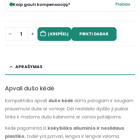
Kaip gauti kompensaciją?
Plačiau
PIRKTI DABAR
Į KREPŠELĮ
APRAŠYMAS
Apvali dušo kėdė
Kompaktiška apvali
dušo kėdė
skirta patogiam ir saugiam
prausimuisi duše ar vonioje. Dėl nedidelio dydžio ji puikiai
tinka ir mažoms dušo kabinoms ar vonios patalpoms.
Kėdė pagaminta iš
kokybiško aliuminio ir neslidaus
plastiko
, todėl yra patvari, lengva ir lengvai valoma.