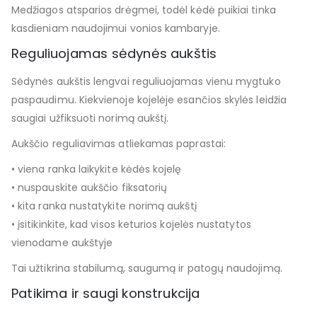
Medžiagos atsparios drėgmei, todėl kėdė puikiai tinka
kasdieniam naudojimui vonios kambaryje.
Reguliuojamas sėdynės aukštis
Sėdynės aukštis lengvai reguliuojamas vienu mygtuko
paspaudimu. Kiekvienoje kojelėje esančios skylės leidžia
saugiai užfiksuoti norimą aukštį.
Aukščio reguliavimas atliekamas paprastai:
• viena ranka laikykite kėdės kojelę
• nuspauskite aukščio fiksatorių
• kita ranka nustatykite norimą aukštį
• įsitikinkite, kad visos keturios kojelės nustatytos
vienodame aukštyje
Tai užtikrina stabilumą, saugumą ir patogų naudojimą.
Patikima ir saugi konstrukcija